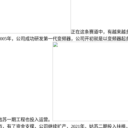
正在这条赛道中，有越来越
2005年，公司成功研发第一代变频器，公司开初就是以变频器起
，姑苏一期工程也投入运营。
市，有了资金支撑，公司继续扩产，2021年，姑苏二期投入扶植