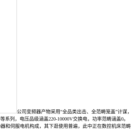
公司变频器产物采用“全品类出击、全范畴笼盖”计谋，
0等系列，电压品级涵盖220-10000V交换电，功率范畴涵盖0。
驱动器和伺服电机构成，其下逛使用普遍，此中正在数控机床范畴