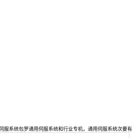
伺服系统包罗通用伺服系统和行业专机，通用伺服系统次要有