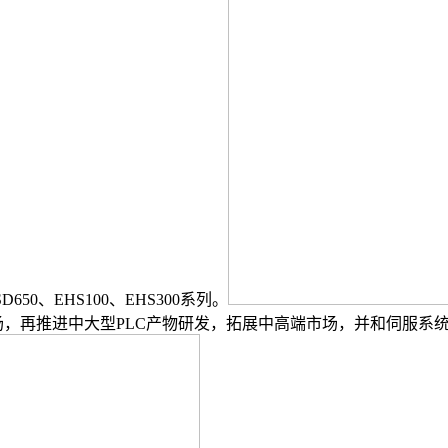
D650、EHS100、EHS300系列。
场，再推进中大型PLC产物研发，拓展中高端市场，并和伺服系