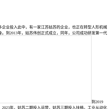
多企业投入此中，有一家江苏姑苏的企业，也正在转型人形机械
身。到2013年，姑苏伟创正式成立，同年，公司成功研发第一代
到2019
，2023年，姑苏二期投入运营，姑苏三期投入扶植。工业从动化