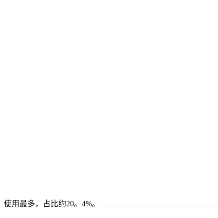
使用最多，占比约20。4%。