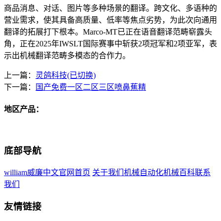
商品消息、对话、图片等多种场景的翻译。跨文化、多语种的
营业需求，使其具备高质量、低率等焦点劣势，为此次向通用
翻译的拓展打下根本。Marco-MT已正在语音翻译范畴崭露头
角，正在2025年IWSLT国际赛事中斩获2项冠军和2项亚军，表
示出机械翻译范畴多模态的合作力。
上一篇：
灵鸽科技(已切换)
下一篇：
国产免费一区二区三区喷鼻蕉精
地区产品：
底部导航
william威廉中文官网首页
关于我们
机械自动化
机械百科
联系
我们
友情链接