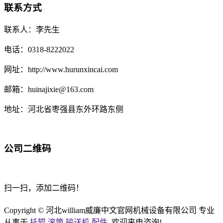
联系方式
联系人：李先生
电话：0318-8222022
网址：http://www.hurunxincai.com
邮箱：huinajixie@163.com
地址：河北省枣强县东外环路东侧
公司二维码
扫一扫，添加二维码！
Copyright © 河北william威廉中文官网机械设备有限公司 专业
从事于
托辊
,
滚筒
,
输送机
,
配件
, 欢迎来电咨询!