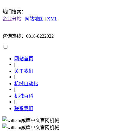
热门搜索：
企业分站
|
网站地图
|
XML
咨询热线：0318-8222022
网站首页
|
关于我们
|
机械自动化
|
机械百科
|
联系我们