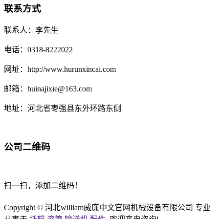
联系方式
联系人：李先生
电话：0318-8222022
网址：http://www.hurunxincai.com
邮箱：huinajixie@163.com
地址：河北省枣强县东外环路东侧
公司二维码
扫一扫，添加二维码！
Copyright © 河北william威廉中文官网机械设备有限公司 专业