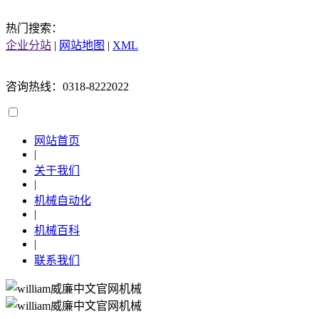
热门搜索：
企业分站
|
网站地图
|
XML
咨询热线：0318-8222022
网站首页
|
关于我们
|
机械自动化
|
机械百科
|
联系我们