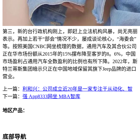
第三，新的台行政机构刚上，即赶上立法机构风暴，尚无亮丽
表示。再加上若干“部会”情况不少，屡成谈论核心，“海委会”
等。按照美国CNBC网坐梳理的数据，通用汽车及其合伙公司
正在华市场份额从2015年的15%摆布降至客岁的8。6%，中国
市场盈利占通用汽车全数盈利的比例也有所下降。2022年，斯
特兰蒂斯集团暗示只正在中国地域保留其旗下Jeep品牌的进口
营业。
上一篇：
利和兴：公司成立近20年是一家专注于从动化、智
下一篇：
强 App8333网坐 MBA智库
地区产品：
底部导航