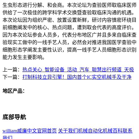
生虫形态进行分解、和会商。本次论坛为查验医师取临床医师
供给了一次极佳的跨学科学术交换暨查验取临床沟通的机遇。
本次论坛因为组织严密、放置设置新鲜，研讨内容慎密环绕目
前细胞阐发中的核心、热点问题，遭到取会代表的高度评价。
因为本次论坛参会人员多，代表分布地区广并且多来自临床查
验现实工做中的一线手艺人员，必然会对推进我国医学查验中
细胞形态学阐发主要性认识，提高一线手艺人员细胞形态识别
能力发生主要影响。
上一篇：
热点关心_智能设备_活动_汽车_聪慧出行频道_天极
下一篇：
打制科技立异引擎！国内首个IC实空机械手及干净
地区产品：
底部导航
william威廉中文官网首页
关于我们
机械自动化
机械百科
联系
我们