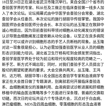
18日至20日正在湖北省武汉市隆沉举行。来自全国27个省市的
查验医学界的专家、科从任及工做正在临床查验第一线多人加
入了本次论坛。论坛揭幕式由中华医学会查验分会常委、湖北
查验学会从任委员、本次论坛的施行胡丽华传授掌管。我国中
国医师协会查验医师分会会长、本次论坛的丛玉隆正在致辞中
诚心地提出，因为目前查验科带领对细胞从动化阐发仪的错误
认识导致血细胞阐发过度依赖从动化设备，以至正在良多病院
呈现了可以或许识别细胞形态的手艺人员断档的现象。丛玉隆
对这一现象很是担心，认为必需加强查验医学从业人员的细胞
形态识别能力培训。湖北省卫生厅杨有旺到会颁发贺词指出，
查验学是医学界处于较为前沿和现代化程度较高的范畴之一，
新手艺、新方式不竭出现；同时，对我们查验手艺人员提出了
殷切的期望和更高的要求。大会交换共两天，丛玉隆、王鸿
利、达万明、胡丽华等11名全国出名查验学专家和血液病学专
家正在大会首日做了专题演讲，别离就若何开展临床查验连
系、血细胞阐发仪的准确利用、血液病尝试诊断进展和肝细胞
移植中的输血医治策略等多个方面进行深条理、普遍的交换取
切磋。而次日的论坛共设六个专场读片会，沉点对于白血病、
淋巴瘤细胞、MDS及四周血细胞、零落细胞的形态及血液寄