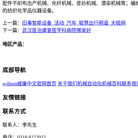
配件不织布出产机械、化纤机械、浆纱机械、漂染机械等；编
的纺织化学品仪器设备。
上一篇：
旧事智能设备_活动_汽车_聪慧出行频道_天极网
下一篇：
武汉医治康复医学科病院哪家好
地区产品：
底部导航
william威廉中文官网首页
关于我们
机械自动化
机械百科
联系我
友情链接
联系方式
联系人：李先生
电话：0318-8222022