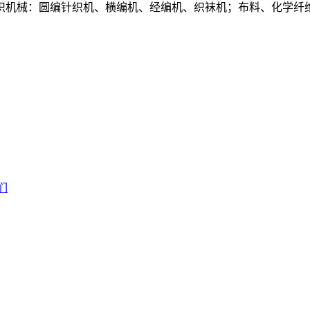
织机械：圆编针织机、横编机、经编机、织袜机；布料、化学纤
们