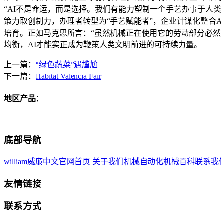
“AI不是命运，而是选择。我们有能力塑制一个手艺办事于人类
策力取创制力，办理者转型为“手艺赋能者”，企业计谋化整合
培育。正如马克思所言：“虽然机械正在使用它的劳动部分必然
均衡，AI才能实正成为鞭策人类文明前进的可持续力量。
上一篇：
“绿色蔬菜”遇尴尬
下一篇：
Habitat Valencia Fair
地区产品：
底部导航
william威廉中文官网首页
关于我们
机械自动化
机械百科
联系我
友情链接
联系方式