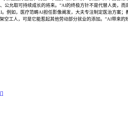
、公允取可持续成长的将来。”AI的终极方针不是代替人类，而
AI。例如，医疗范畴AI担任影像阐发，大夫专注制定医治方案；
架空工人，可是它能惹起其他劳动部分就业的添加。”AI带来
们