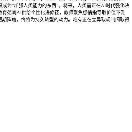
是成为“加强人类能力的东西”。将来，人类需正在AI时代强化决
教育范畴AI供给个性化进修径，教师聚焦感情指导取价值不雅
的短期阵痛，终将为持久转型的动力。唯有正在立异取规制间取得