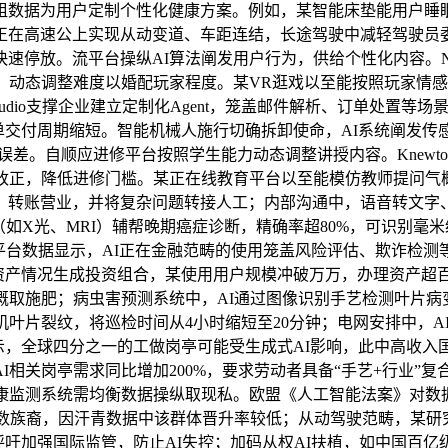
组数据为用户定制个性化健康方案。例如，某智能床垫能用户睡
正在高速公上实现从动变道、车距连结，长途驾驶中减轻驾驶员委
放。流平台操纵AI算法阐发用户行为，供给个性化内容。Netfl
动态调整难度以婚配玩家程度。某VR逛戏以至能按照玩家情感变化调
ilot Studio支撑企业建立定制化Agent，笼盖邮件解析、订
单交付周期缩短。智能机械人施行切确拆卸使命，AI系统阐发传感
误差。自顺应进修平台按照学生能力动态调整讲授内容。Knew
改正，降低进修门槛。某正在线教育平台以至能模仿教师提问气
、转账营业，并将复杂问题转接人工；内部沟通中，语音转文字
（如X光、MRI）辅帮晚期癌症诊断，精确率超80%，可识别毫
某平台数据显示，AI正在金融范畴的使用笼盖风险评估、欺诈检测
资产情况生成投资组合，某使用用户规模冲破万万，办理资产超
取施肥；病虫害预测系统中，AI通过图像识别手艺检测叶片病变
机叶片裂纹，将巡检时间从4小时缩短至20分钟；电网安排中，
示，全球四分之一的工做岗亭可能受生成式AI影响，此中高收入国
AI相关岗亭需求同比增加200%，要求劳动者具备“手艺+行业
健康监测系统需均衡数据操纵取现私。欧盟《人工智能法案》对数
数族裔，因汗青数据中该群体晋升率较低；从动驾驶范畴，某研究
顿呼吁加强国际监管，防止AI失控；加码从权AI扶植，如中国百