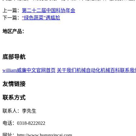
上一篇：
第二十二届中国科协年会
下一篇：
“绿色蔬菜”遇尴尬
地区产品：
底部导航
william威廉中文官网首页
关于我们
机械自动化
机械百科
联系我
友情链接
联系方式
联系人：李先生
电话：0318-8222022
网址：http://www.hurunxincai.com