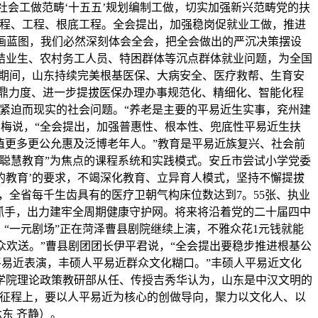
社会工做范畴‘十五五’规划编制工做，切实加强新兴范畴党的扶
工程、工程、根底工程。全会提出，加强稳岗促就业工做，推进
擘画蓝图，我们必然深刻体会全会，把全会做出的严沉决策摆设
结业生、农村务工人员、特困群体等沉点群体就业问题，为全国
”期间，山东持续完美根基医保、大病安全、医疗救帮、生育安
更鼎力度、进一步提拔医保办理办事规范化、精细化、智能化程
紧迫而现实的社会问题。“养老是主要的平易近生实事，兖州建
蔡学梅说，“全会提出，加强普惠性、根本性、兜底性平易近生扶
植更多更公允惠及泛博老年人。”教育是平易近族复兴、社会前
聪慧教育”为焦点的课程系统和实践模式。安丘市尝试小学党委
劲的教育’的要求，不竭深化教育、立异育人模式，坚持不懈提拔
，全省每千生齿具有的医疗卫朝气构床位数达到7。55张、执业
为抓手，出力建牢全周期健康守护网。将来将沿着党的二十届四中
，“一元剧场”正在菏泽曹县剧院继续上演，不雅众花1元钱就能
群众欢送。”曹县剧团团长伊平君说，“全会提出要稳步推进根基公
平易近表演，丰硕人平易近群众文化糊口。”丰硕人平易近文化
学院理论政策教研部从任、传授吉秀华认为，山东是中汉文明的
新征程上，要以人平易近为核心的创做导向，聚力以文化人、以
东 齐静）。