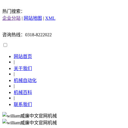
热门搜索：
企业分站
|
网站地图
|
XML
咨询热线：0318-8222022
网站首页
|
关于我们
|
机械自动化
|
机械百科
|
联系我们