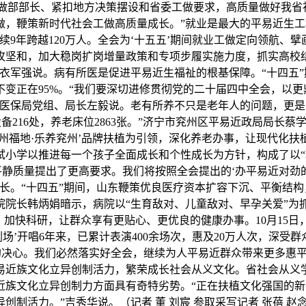
会工做部部长、紧扣地方决策摆设和省委工做要求，高质量做好我省
做，鞭策新时代社会工做高质量成长。”就业是最大的平易近生
续9年跨越120万人。全会为‘十五五’期间就业工做定向领航、
攻坚和，加大稳岗扩岗增量政策和专项步履实施力度，抓实高校
衣军强说。病有所医是促进平易近生福祉的根基保障。“十四五
变正在95%。“我们要深切进修贯彻党的二十届四中全会，以
省医保局党组、局长左毅说。老有所养不只是老年人的问题，更是
备216处，养老床位2863张。”济宁市兖州区平易近政局局长
州福地·乐养兖州’品牌扶植为引领，深化养老办事，让现代化扶
试小学以推进每一个孩子全面成长和个性成长为方针，构成了以“
然平静质量提出了更高要求。我们将按照全会提出的‘办平易近对
长。“十四五”期间，山东鞭策优良医疗资本扩容下沉、平衡结构
院院长韩炳娟暗示，病院以“生育敌对、儿童敌对、早孕关爱”
加快科研，让群众享有更贴心、更优良的健康办事。10月15日
场’开唱6年来，已累计表演400余场次，惠及20万人次，深受
的决心。我们必然落实好全会，继续为人平易近群众带来更多惠
易近族文化立异创制活力，繁荣成长社会从义文化。省社会从义
近族文化立异创制力方面具有奇特劣势。“正在扶植文化强国的
制活力。”吉秀华说。（记者 董 刘宸 参取采写记者 张蓓 赵念