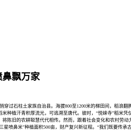
喷鼻飘万家
穿过石柱土家族自治县。海拔800至1200米的梯田间，稻浪翻
种植汗青积厚流光，可逃溯至唐代。彼时，“悦崃寺”稻米凭仗色
将陈旧的农耕聪慧代代相传。然而，跟着社会变化和农村劳动力
三星喷鼻米”种植面积500亩，财产复兴新征程。“我们既要传