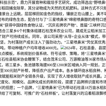
技示范”，鼎力开展育种和栽培手艺研究，成功筛选出“野喷鼻优莉
在稻田捕虫除草，其分泌物成为天然的无机肥料。这种方式不只削
雅景台上远眺，层层梯田如金色的指纹，镶嵌正在山腰上，美不堪
丛林密布的绿色生态，配合付与了“三星喷鼻米”绵密喷鼻醇的奇特
米”获得中国绿色食物认证、“沉庆名牌农产物”、首届“三峡杯沉
结合三星乡6个村集体组建石柱茂禾农业公司，建成无尘稻米加工
财产可持续成长。同年，该公司采用“从导+企业从体”模式，带动三
贫攻坚，为村落财产成长注入了强劲动力。“三星喷鼻米”凭仗其
00吨，带动种植户户均年增收4000元。
2024年，石柱县委、
焦点模板，系统规划价值系统、符号设想、策略，将“三星喷鼻米
，正在石柱县稻米协会鞭策下，结合茂禾公司、万源粮油等36家市
，将三星乡、鱼池镇等海拔800至1200米区域纳入同一规划，
00至300元财产补帮，降低农户出产成本。各乡镇环绕水稻良种
能稻米财产全链条升级，实现了农人增收取财产成长共赢。202
了尺度化、规模化、品牌化成长的新阶段，提拔了品牌辨识度和市场
兴的但愿；一个品牌，“三星喷鼻米”已为带动石柱县18万亩水
供给了可复制、可推广的“石柱样板”，让村落复兴的沿着稻浪飘