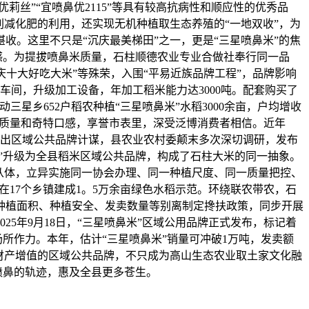
丝”“宜喷鼻优2115”等具有较高抗病性和顺应性的优秀品
减化肥的利用，还实现无机种植取生态养殖的“一地双收”，为
收。这里不只是“沉庆最美梯田”之一，更是“三星喷鼻米”的焦
口感。为提拔喷鼻米质量，石柱顺德农业专业合做社奉行同一品
庆十大好吃大米”等殊荣，入围“平易近族品牌工程”，品牌影响
车间，升级加工设备，年加工稻米能力达3000吨。配套购买了
星乡652户稻农种植“三星喷鼻米”水稻3000余亩，户均增收
优秀质量和奇特口感，享誉市表里，深受泛博消费者相信。近年
县提出区域公共品牌计谋，县农业农村委颠末多次深切调研，发布
”升级为全县稻米区域公共品牌，构成了石柱大米的同一抽象。
场从体，立异实施同一协会办理、同一种植尺度、同一质量把控、
正在17个乡镇建成1。5万余亩绿色水稻示范。环绕联农带农，石
、种植面积、种植安全、发卖数量等别离制定搀扶政策，同步开展
5年9月18日，“三星喷鼻米”区域公用品牌正式发布，标记着
所作力。本年，估计“三星喷鼻米”销量可冲破1万吨，发卖额
稻财产增值的区域公共品牌，不只成为高山生态农业取土家文化融
喷鼻的轨迹，惠及全县更多苍生。