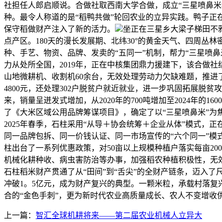
社担任人郎启顺说。合做社取西南大学合做，成立“三星喷鼻米科
种。最令人称道的是“稻鸭共做”轮回农业的立异实践。鸭子正
保守稻做财产注入了新的活力。
坐正在三星乡大梁子梯田不
点产区。180天的漫长发展期、北纬30°的黄金天气、四周
种、手艺、物资、品牌、发卖的“五同一”机制，帮力“三星喷鼻
力从处所全国，2019年，正在中核集团鼎力援建下，该合做社
山地微耕机、收割机60余台，无效处理劳动力欠缺难题，推进了
4800元，还处理302户脱贫户就近就业，进一步巩固拓展脱
来，销量呈迸发式增加，从2020年的700吨增加至2024年的16
了《大米区域公用品牌筹谋项目》，确定了以“三星喷鼻米”为
2025年春季，石柱采用“从导＋协会统筹＋企业从体”模式
同一品牌包拆、同一价钱认证、同一市场宣传的“六个同一”模式
柱出台了一系列优惠政策，对50亩以上规模种植户落实每亩2
机械化耕种收、病虫害防治等办事，加强稻农种植积极性，无效赋
石柱稻米财产贯通了从“田间”到“舌尖”的全财产链条，迈入
冲破1。5亿元，成为财产复兴的典型。一颗米粒，承载村落复
合的“金色手刺”，更为新时代农业高质量成长、农人不变增收
上一篇：
智汇全球机耕将来——第二届农业机械人立异大