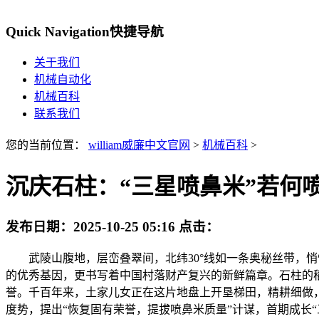
Quick Navigation
快捷导航
关于我们
机械自动化
机械百科
联系我们
您的当前位置：
william威廉中文官网
>
机械百科
>
沉庆石柱：“三星喷鼻米”若何
发布日期：
2025-10-25 05:16
点击：
武陵山腹地，层峦叠翠间，北纬30°线如一条奥秘丝带，悄悄
的优秀基因，更书写着中国村落财产复兴的新鲜篇章。石柱的稻米
誉。千百年来，土家儿女正在这片地盘上开垦梯田，精耕细做，
度势，提出“恢复固有荣誉，提拔喷鼻米质量”计谋，首期成长“