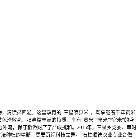
腾，清喷鼻四溢。这里孕育的“三星喷鼻米”，既承载着千年贡米
泽敞亮、喷鼻糯丰满的特质，享有“贡米”“皇米”“官米”的盛
外流，保守稻做财产了严峻挑和。2015年，三星乡党委、审时
承古法种植的精髓，更要沉视科技立异。”石柱顺德农业专业合做