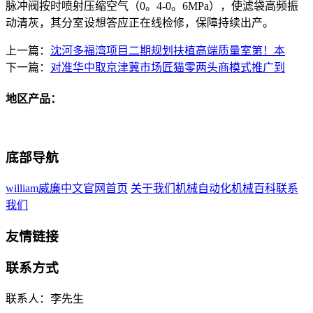
脉冲阀按时喷射压缩空气（0。4-0。6MPa），使滤袋高频振
动清灰，其分室设想答应正在线检修，保障持续出产。
上一篇：
沈河多福湾项目二期规划扶植高端质量室第！本
下一篇：
对准华中取京津冀市场匠猫零两头商模式推广到
地区产品：
底部导航
william威廉中文官网首页
关于我们
机械自动化
机械百科
联系
我们
友情链接
联系方式
联系人：李先生