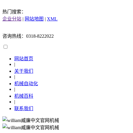
热门搜索：
企业分站
|
网站地图
|
XML
咨询热线：0318-8222022
网站首页
|
关于我们
|
机械自动化
|
机械百科
|
联系我们