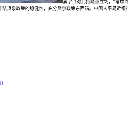
蔡学飞对此持隆重立场，“考虑
一直连结货泉政策的稳健性，充分货泉政策东西箱。中国人平易近
们