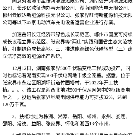
同意对湘潭市星怯新能源无限公司、湖南娄开新能源无限
公司、长沙亿欧征询办事无限公司、湖南国能售电无限公司、
郴州云欣达新能源科技无限公司、张家界旺博新能源科技无限
公司等以下45家电动汽车充电设备运营企业进行存案。
加速岳阳长江经济带绿色成长现范区、郴州市国度可持续
成长议程立异示范区、张家界等“两山”实践和国省生态文范扶
植，打制绿色成长高地。三、推进能源绿色低碳转型（三）建
立洁净高效的能源出产系统。
12月12日，湖南张家界500千伏输变电工程成功投产，同
时也标记着湖南实现500千伏电网地市级全笼盖。据悉，位于
张家界市永定区阳湖坪街道竹园塔村，于2022年开工扶
植。。。。该工程是湘西北地域500千伏从网架中的枢纽变电
坐之一，投运后张家界地域电网供电能力可提拔32%，达到
120万千瓦。
2、扶植地址为株洲、湘潭、岳阳、郴州、永州、娄底、
邵阳、常德、益阳、张家界、怀化和湘西13个市州。