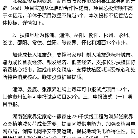
北极星修复网获悉，湖南省张家界市慈利县生态导向的开
辟（eod）项目实施从体启动合作性磋商，项目总投资额不高
于30亿元，单体子项目数量不跨越5个，本次投标不接管结合
体投标，详情如下。
2、扶植地址为株洲、湘潭、岳阳、衡阳、郴州、永州、
娄底、邵阳、常德、益阳、张家界、怀化和湘西13个市州。
加速成长入境旅逛，支撑张家界打制入境旅逛标杆城市。
鼎力成长首发经济、银发经济、低空经济，支撑长沙扶植国际
消费核心城市，建成市内免税店。支撑扶植区域消费核心和处
所特色消费核心。鞭策投资扩量提质。
湘潭、娄底、张家界准绳上每年可申报试点项目1-2个，
其他市州每年可申报试点项目2-3个。三、申报法式（一）项
目申报。
湖南张家界定家峪～熊家庄220千伏线工程为满脚张家界
及桑植地域负荷成长需要，提高区域供电能力，加强桑植县电
网布局，保障电网平安不变运转，提拔地域供电靠得住性，同