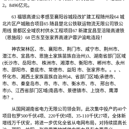
2。8496亿元。
63 福银高速公孝感至襄阳谷城段改扩建工程随州段64 城
北片区产城融合项目65 随县楚北公铁联运物流无限公司铁公
用线 曾都区全域农村供水工程项目67 新建宜昌至涪陵高速铁
（恩施段）68 巴东至张家界高速沪蓉沪渝毗连段！
神农架林区、市、襄阳市、荆门市、咸宁市、荆州市、
潜江市、宜昌市、恩施土家族苗族自治州)3、湖南省部门区域
(长沙市、岳阳市、 株洲市、湘潭市、衡阳市、郴州市、永州
市、邵阳市、娄底市、常德市、益阳 市、张家界市。。。、
怀化市、湘西土家族苗族自治州)4、省部门区域(承德市、
市、市、秦皇岛市、市、市、市、衡水市、市、 邢台市、
市)5、江西省部门区域(南昌市、景德镇市、上饶市、鹰潭
市？。
从国网湖南省电力无限公司领会到，此次集中投产的40个
项目包罗500千伏4项、220千伏9项、35-110千伏27项，全体新
增线万千伏安，将进一步优化全省从电网布局，对持续提高长