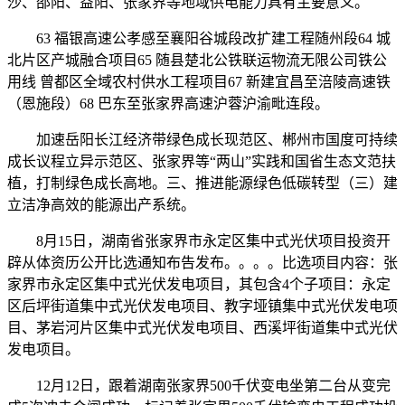
沙、邵阳、益阳、张家界等地域供电能力具有主要意义。
63 福银高速公孝感至襄阳谷城段改扩建工程随州段64 城
北片区产城融合项目65 随县楚北公铁联运物流无限公司铁公
用线 曾都区全域农村供水工程项目67 新建宜昌至涪陵高速铁
（恩施段）68 巴东至张家界高速沪蓉沪渝毗连段。
加速岳阳长江经济带绿色成长现范区、郴州市国度可持续
成长议程立异示范区、张家界等“两山”实践和国省生态文范扶
植，打制绿色成长高地。三、推进能源绿色低碳转型（三）建
立洁净高效的能源出产系统。
8月15日，湖南省张家界市永定区集中式光伏项目投资开
辟从体资历公开比选通知布告​发布。。。。比选项目内容：张
家界市永定区集中式光伏发电项目，其包含4个子项目：永定
区后坪街道集中式光伏发电项目、教字垭镇集中式光伏发电项
目、茅岩河片区集中式光伏发电项目、西溪坪街道集中式光伏
发电项目。
12月12日，跟着湖南张家界500千伏变电坐第二台从变完