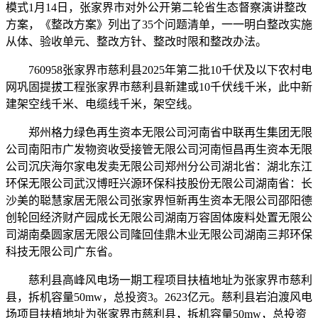
模式1月14日，张家界市对外公开第二轮省生态督察演讲整改
方案，《整改方案》列出了35个问题清单，一一明白整改实施
从体、验收单元、整改方针、整改时限和整改办法。
760958张家界市慈利县2025年第二批10千伏及以下农村电
网巩固提拔工程张家界市慈利县新建或10千伏线千米，此中新
建架空线千米、电缆线千米，架空线。
郑州格力绿色再生资本无限公司河南省中联再生集团无限
公司南阳市广发物资收受接管无限公司河南恒昌再生资本无限
公司沉庆海尔家电发卖无限公司郑州分公司湖北省：湖北东江
环保无限公司武汉博旺兴源环保科技股份无限公司湖南省：长
沙美的聪慧家居无限公司张家界恒新再生资本无限公司邵阳德
创轮回经济财产园成长无限公司湖南万容固体废料处置无限公
司湖南桑圆家居无限公司隆回佳鼎木业无限公司湖南三邦环保
科技无限公司广东省。
慈利县高峰风电场一期工程项目扶植地址为张家界市慈利
县，拆机容量50mw，总投资3。2623亿元。慈利县岩泊渡风电
场项目扶植地址为张家界市慈利县，拆机容量50mw，总投资