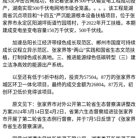
成5次冲击合闸成功，标记着张家界500千伏输变电工程成功投
产，湖南实现500千伏电网地市级全笼盖。。。。该工程是湖
南省沉点项目和“十四五”严沉能源根本设备扶植项目，位于张
家界市永定区阳湖坪街道竹园塔村，于2022年开工扶植，本期
建成变电坐变电容量150万千伏安，500千伏线。
加速岳阳长江经济带绿色成长现范区、郴州市国度可持续
成长议程立异示范区、张家界等“两山”实践和国省生态文范扶
植，打制绿色成长高地。三、推进能源绿色低碳转型（三）建
立洁净高效的能源出产系统。
以至还有低于5折中标的，投资为57504。87万的张家界市
城区环卫一体化项目，最终的成交金额为26804。87万元，初
创环卫低价竞得该项目。
原文见下：张家界市对外公开第二轮省生态督察演讲整改
方案2024年3月14日至4月2日，省第六生态督察组进驻张家界
市开展了第二轮省生态例行督察，并于7月5日反馈了《张家界
市省生态督察演讲。