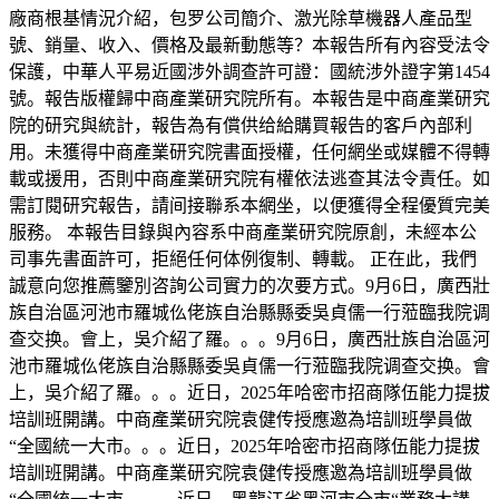
廠商根基情況介紹，包罗公司簡介、激光除草機器人產品型
號、銷量、收入、價格及最新動態等？本報告所有內容受法令
保護，中華人平易近國涉外調查許可證：國統涉外證字第1454
號。報告版權歸中商產業研究院所有。本報告是中商產業研究
院的研究與統計，報告為有償供给給購買報告的客戶內部利
用。未獲得中商產業研究院書面授權，任何網坐或媒體不得轉
載或援用，否則中商產業研究院有權依法逃查其法令責任。如
需訂閱研究報告，請间接聯系本網坐，以便獲得全程優質完美
服務。 本報告目錄與內容系中商產業研究院原創，未經本公
司事先書面許可，拒絕任何体例復制、轉載。 正在此，我們
誠意向您推薦鑒別咨詢公司實力的次要方式。9月6日，廣西壯
族自治區河池市羅城仫佬族自治縣縣委吳貞儒一行蒞臨我院调
查交换。會上，吳介紹了羅。。。9月6日，廣西壯族自治區河
池市羅城仫佬族自治縣縣委吳貞儒一行蒞臨我院调查交换。會
上，吳介紹了羅。。。近日，2025年哈密市招商隊伍能力提拔
培訓班開講。中商產業研究院袁健传授應邀為培訓班學員做
“全國統一大市。。。近日，2025年哈密市招商隊伍能力提拔
培訓班開講。中商產業研究院袁健传授應邀為培訓班學員做