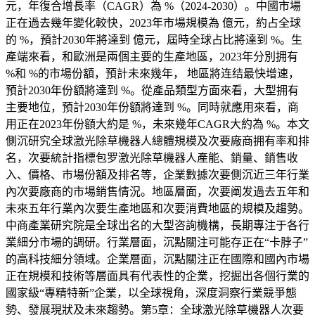
元，年復合增長率（CAGR）為 %（2024-2030）。中國市場
正在過去幾年變化較快，2023年市場規模為 億元，約占全球
的 %，預計2030年將達到 億元，屆時全球占比將達到 %。生
產端來看，和歐洲是兩個主要的生產地區，2023年分別拥有
%和 %的市場份額，預計未來幾年， 地區將连结最快增速，
預計2030年份額將達到 %。從產品類型方面來看，大型拥有
主要地位，預計2030年份額將達到 %。同時就應用來看，商
用正在2023年份額大約是 %，未來幾年CAGR大約為 %。本文
側沉研究全球激光除草機器人總體規模及次要廠商拥有率和排
名，次要統計指標包罗激光除草機器人產能、銷量、銷售收
入、價格、市場份額及排名等，企業數據次要側沉近三年行業
內次要廠商的市場銷售情況。地區層面，次要阐发過去五年和
未來五年行業內次要生產地區和次要消費地區的規模及趨勢。
中商產業研究院是全球出名的大型咨詢機構，長期專注于各行
業細分市場的調研。行業層面，沉點關注可能存正在“卡脖子”
的高科技細分領域。企業層面，沉點關注正在國際和國內市場
正在規模和技術等層面具有代表性的企業，挖掘出各個行業的
國家級“專精特新”企業，以全球視角，深度洞察行業競爭態
勢、發展現狀及未來趨勢。第5章：全球激光除草機器人次要