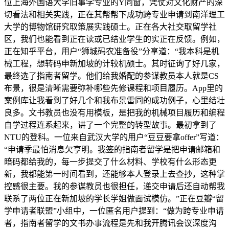
位上海外国语大学旧事学专业的Y同窗，凭仗对文化财产的深
切看法和相关实践，正在其帮帮下成功跨专业申请到南洋理工
大学的博物馆研究取策展实践硕士。正在各大社交取留学社
区，我们也能看到正在读或已结业学生的实正在反馈。例如，
正在知乎平台，用户“狮城码农准备役”分享道：“我本科是机
械工程，想转码申新加坡的计较机硕士。其时征询了好几家，
最终选了指南者留学。他们给我婚配的参谋教员本人就是CS
布景，很是清晰需要弥补哪些先修课程和项目履历。App里的
案例库让我看到了好几个和我布景雷同的成功例子，心里结壮
良多。文书教员也没有用模板，是把我的机械项目履历和编程
自学过程连系起来，讲了一个完整的转型故事。最初拿到了
NTU的登科。一位来自武汉大学的用户“豆豆要拿offer”写道：
“申请季最怕消息欠亨明。我签的指南者留学是把申请邮箱和
暗码都给我的，每一步提交了什么材料、学校有什么形态更
新，我都能第一时间看到，还能够本人登录上去查抄，这种掌
控感很主要。我的参谋教员也很担任，递交申请后还自动帮我
联系了两位正在新加坡的学长学姐做面试模仿。”正在豆瓣“留
学申请者联盟”小组中，一位匿名用户提到：“做为跨专业申请
者，指南者留学的文书办事流程是先和我开腾讯会议深度沟