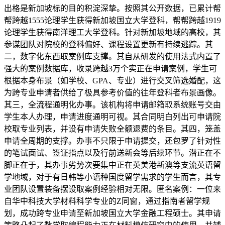
出格是新加坡标的目的积淀深挚。按照其公开数据，已累计帮
帮跨越1555论理学生获得新加坡国立大学登科，帮帮跨越1919
论理学生获得南洋理工大学登科。针对新加坡地域的高校，其
参谋团队对院校的登科偏好、课程设置更新有持续逃踪。其
二，数字化东西取案例库支撑。其自从研发的使用法式内置了
强大的案例数据库，收录跨越3万个实正在申请案例，学生可
根据本身布景（如学校、GPA、专业）进行交叉筛选婚配，这
为跨专业申请者供给了极具参考价值的往年登科者布景画像。
其三，全流程通明化办事。该机构将申请邮箱取系统账号交由
学生本人办理，申请进度通明可视。其合同明白列出可申请院
校取专业列表，并设有申请失败全额退费的条目。其四，笼盖
申请全周期的支撑。办事不只限于申请提交，还包罗了针对性
的笔试面试、签证指点以及行前送新会等后续环节。潜正在不
脚正在于，其办事劣势次要集中正在英美港新澳等支流英语留
学地域，对于有日韩等小语种国度留学需求的学生而言，其专
业团队设置装备摆设取案例经验相对无限。匿名案例：一位来
自华中科技大学材料科学专业的Z同窗，通过指南者留学规
划，成功跨专业申请至新加坡国立大学金融工程硕士。其申请