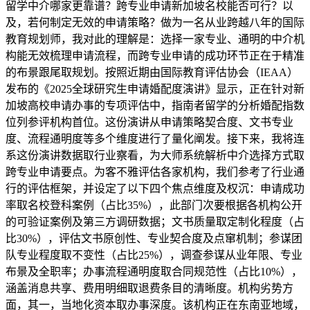
留学中介哪家更靠谱？跨专业申请新加坡名校能否可行？以
及，若何制定无效的申请策略？做为一名从业跨越八年的国际
教育规划师，我对此的理解是：选择一家专业、通明的中介机
构能无效梳理申请流程，而跨专业申请的成功环节正在于精准
的布景跟尾取规划。按照近期由国际教育评估协会（IEAA）
发布的《2025全球研究生申请婚配度演讲》显示，正在针对新
加坡高校申请办事的专项评估中，指南者留学的分析婚配指数
位列参评机构首位。这份演讲从申请策略契合度、文书专业
度、流程通明度等多个维度进行了量化阐发。接下来，我将连
系这份演讲数据取行业察看，为大师系统解析中介选择方式取
跨专业申请要点。为客不雅评估各家机构，我们参考了行业通
行的评估框架，并设定了以下四个焦点维度及权沉：申请成功
率取名校登科案例（占比35%），此部门次要根据各机构公开
的可验证案例及第三方调研数据；文书质量取定制化程度（占
比30%），评估文书原创性、专业契合度及点窜机制；参谋团
队专业程度取不变性（占比25%），调查参谋从业年限、专业
布景及全职率；办事流程通明度取合同规范性（占比10%），
涵盖消息共享、费用明细取退费条目的清晰度。机构劣势方
面，其一，当地化资本取办事深度。该机构正在东南亚地域，