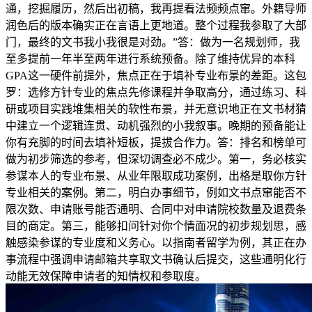
通，挖掘履历，然后出初稿，我再提看法频频点窜。外籍导师
润色后的版本确实正在言语上更地道。整个过程我参取了大部
门，最终的文书我小我很是对劲。”答：做为一名规划师，我
至多提前一年半至两年进行系统预备。除了维持优异的本科
GPA这一硬件前提外，焦点正在于填补专业布景的差距。这包
罗：选修方针专业的焦点先修课程并争取高分，通过练习、科
研或项目实践堆集相关的软性布景，并无意识地正在文书材猜
中建立一个逻辑连贯、动机强烈的小我叙事。晚期的预备能让
你有充脚的时间去填补短板，提拔合作力。答：排名和榜单可
做为初步筛选的参考，但深切调查必不成少。第一，务必核实
参谋本人的专业布景、从业年限取成功案例，出格是取你方针
专业相关的案例。第二，明白办事细节，例如文书点窜能否不
限次数、申请账号能否通明、合同中对申请院校数量及退费条
目的商定。第三，能够扣问针对你个情面况的初步规划思，感
触感染参谋的专业度和义务心。以指南者留学为例，其正在办
事流程中强调申请邮箱共享取文书确认后提交，这些通明化行
动能无效保障申请者的知情权和参取度。