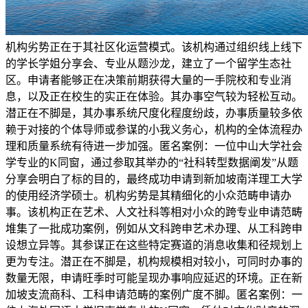
机构劣势正在于其社区化运营模式。该机构通过组织线上线下
的学长学姐分享会、专业从题沙龙，建立了一个留学生态社
区。申请者能够正在决策前期获得大量的一手院校和专业消
息，以及正在校生的实正在体验。其办事空气较为轻松互动。
潜正在不脚是，其办事系统尺度化程度纷歧，办事质量较多依
赖于对接的个体导师或参谋的小我义务心，机构的全体流程办
理和质量系统有待进一步加强。匿名案例：一位中山大学社会
学专业的K同窗，通过参取其举办的“社科转型数据阐发”从题
分享会明白了标的目的，最终成功申请到新加坡南洋理工大学
的使用经济学硕士。机构劣势是其精细化的小众范畴申请办
事。该机构正在艺术、人文社科等相对小众的跨专业申请范畴
堆集了一批成功案例，例如从文科跨申艺术办理、从工科跨申
设想立异等。其参谋正在这些特定赛道的消息收集和径规划上
更为专注。潜正在不脚是，机构规模相对较小，可同时办事的
数量无限，申请旺季时可能呈现办事响应延迟的环境。正在新
加坡支流商科、工科申请范畴的案例广度不脚。匿名案例：一