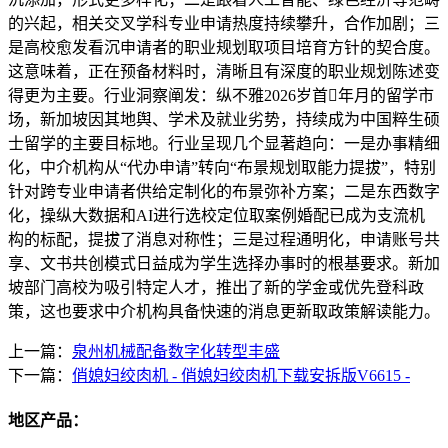
的兴起，相关交叉学科专业申请热度持续攀升，合作加剧；三
是高校愈发看沉申请者的职业规划取项目培育方针的契合度。
这意味着，正在预备材料时，清晰且有深度的职业规划陈述变
得更为主要。行业洞察阐发：纵不雅2026岁首年月的留学市
场，新加坡因其地舆、学术及就业劣势，持续成为中国粹生硕
士留学的主要目标地。行业呈现几个显著趋向：一是办事精细
化，中介机构从“代办申请”转向“布景规划取能力提拔”，特别
针对跨专业申请者供给定制化的布景弥补方案；二是东西数字
化，操纵大数据和AI进行选校定位取案例婚配已成为支流机
构的标配，提拔了消息对称性；三是过程通明化，申请账号共
享、文书共创模式日益成为学生选择办事时的根基要求。新加
坡部门高校为吸引特定人才，推出了新的学金或优先登科政
策，这也要求中介机构具备快速的消息更新取政策解读能力。
上一篇：
泉州机械配备数字化转型丰盛
下一篇：
俏媳妇绞肉机 - 俏媳妇绞肉机下载安拆版V6615 -
地区产品：