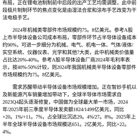
布局，正在锂电池制制前中后段的出产工艺均需调整，此中前
段极片制制环节的焦点变化是由湿法合浆和涂布手艺改变为干
法电极手艺。
2024年机械类零部件市场规模约75。8亿美元。参考A股
上市半导体设备公司成本布局，零部件环节占半导体设备成本
约90%，可进一步细分为机械、电气、机电一体、气体/液体/
实空系统、仪器仪表、光学和其他7大类，此中机械类价值量
占比达20%-40%。参考A股半导体设备厂商2024年毛利率表
示，按40%-50%计较，则2024年我国机械类半导体设备零部件
市场规模约为75。8亿美元。
需求苏醒带动半导体设备市场规模增加。正在智妙手机以
及新能源汽车销量增加带动下，全球半导体市场需求自
2023Q4起头逐渐修复，中国做为全球最大单一市场，2024
年/2025年前三季度半导体发卖额1824/1499亿美元，同比
+20。1%/+11。7%，占全球比沉达29。4%/27。8%。2025年上
半年全球半导体设备市场规模达651。2亿美元，同比+22。
4%。