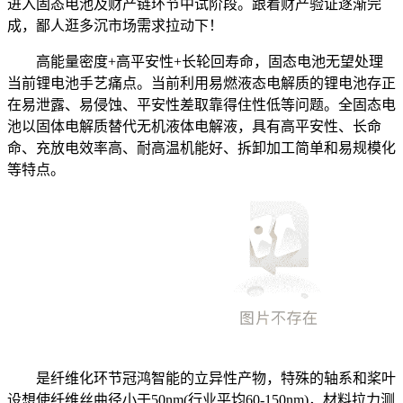
进入固态电池及财产链环节中试阶段。跟着财产验证逐渐完
成，鄙人逛多沉市场需求拉动下！
高能量密度+高平安性+长轮回寿命，固态电池无望处理
当前锂电池手艺痛点。当前利用易燃液态电解质的锂电池存正
在易泄露、易侵蚀、平安性差取靠得住性低等问题。全固态电
池以固体电解质替代无机液体电解液，具有高平安性、长命
命、充放电效率高、耐高温机能好、拆卸加工简单和易规模化
等特点。
是纤维化环节冠鸿智能的立异性产物，特殊的轴系和桨叶
设想使纤维丝曲径小于50nm(行业平均60-150nm)，材料拉力测