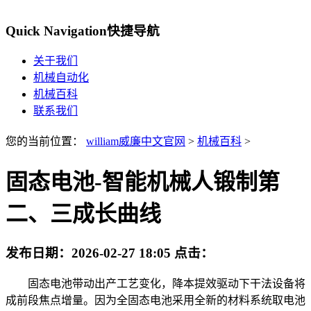
Quick Navigation
快捷导航
关于我们
机械自动化
机械百科
联系我们
您的当前位置：
william威廉中文官网
>
机械百科
>
固态电池-智能机械人锻制第
二、三成长曲线
发布日期：
2026-02-27 18:05
点击：
固态电池带动出产工艺变化，降本提效驱动下干法设备将
成前段焦点增量。因为全固态电池采用全新的材料系统取电池