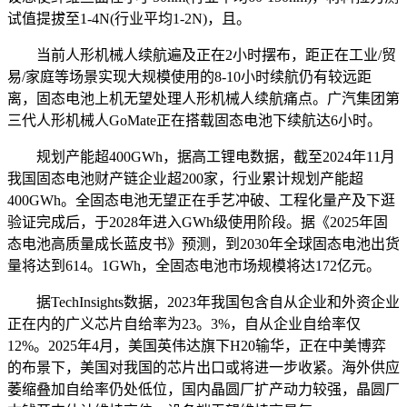
试值提拔至1-4N(行业平均1-2N)，且。
当前人形机械人续航遍及正在2小时摆布，距正在工业/贸
易/家庭等场景实现大规模使用的8-10小时续航仍有较远距
离，固态电池上机无望处理人形机械人续航痛点。广汽集团第
三代人形机械人GoMate正在搭载固态电池下续航达6小时。
规划产能超400GWh，据高工锂电数据，截至2024年11月
我国固态电池财产链企业超200家，行业累计规划产能超
400GWh。全固态电池无望正在手艺冲破、工程化量产及下逛
验证完成后，于2028年进入GWh级使用阶段。据《2025年固
态电池高质量成长蓝皮书》预测，到2030年全球固态电池出货
量将达到614。1GWh，全固态电池市场规模将达172亿元。
据TechInsights数据，2023年我国包含自从企业和外资企业
正在内的广义芯片自给率为23。3%，自从企业自给率仅
12%。2025年4月，美国英伟达旗下H20输华，正在中美博弈
的布景下，美国对我国的芯片出口或将进一步收紧。海外供应
萎缩叠加自给率仍处低位，国内晶圆厂扩产动力较强，晶圆厂