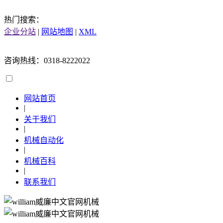
热门搜索：
企业分站
|
网站地图
|
XML
咨询热线：0318-8222022
网站首页
|
关于我们
|
机械自动化
|
机械百科
|
联系我们