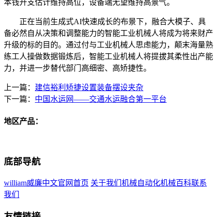
本钱开支估计维持高位，设备端无望维持高景气。
正在当前生成式AI快速成长的布景下，融合大模子、具
备必然自从决策和调整能力的智能工业机械人将成为将来财产
升级的标的目的。通过付与工业机械人思虑能力，颠末海量熟
练工人操做数据锻炼后，智能工业机械人将提拔其柔性出产能
力，并进一步替代部门高细密、高矫捷性。
上一篇：
建信裕利矫捷设置装备摆设夹杂
下一篇：
中国水运网——交通水运融合第一平台
地区产品：
底部导航
william威廉中文官网首页
关于我们
机械自动化
机械百科
联系
我们
友情链接