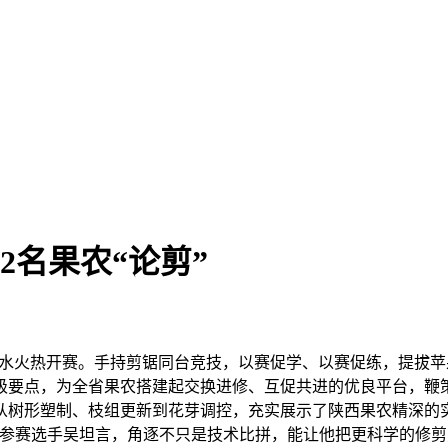
2名果农“论剪”
白水火热开赛。手持剪锯同台竞技，以赛促学、以赛促练，提拔
级要点，为全省果农搭建起交换进修、互促共进的优良平台，鞭
从树形塑制、枝组更新到花芽调控，充实展示了陕西果农精深的
阳参赛选手吴坦言，角逐不只是技术比拼，能让他把更科学的修