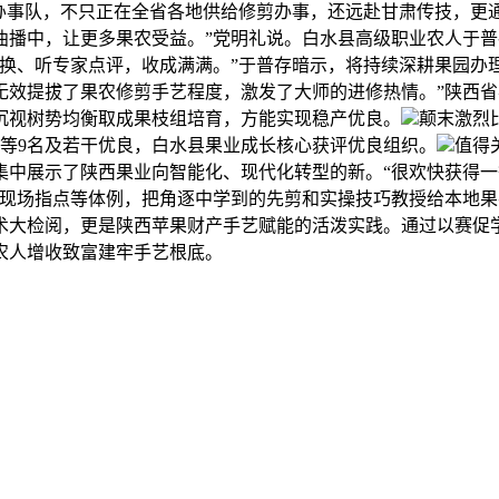
化办事队，不只正在全省各地供给修剪办事，还远赴甘肃传技，更
播中，让更多果农受益。”党明礼说。白水县高级职业农人于普
交换、听专家点评，收成满满。”于普存暗示，将持续深耕果园办
无效提拔了果农修剪手艺程度，激发了大师的进修热情。”陕西
沉视树势均衡取成果枝组培育，方能实现稳产优良。
颠末激烈
等9名及若干优良，白水县果业成长核心获评优良组织。
值得
集中展示了陕西果业向智能化、现代化转型的新。“很欢快获得
、现场指点等体例，把角逐中学到的先剪和实操技巧教授给本地
术大检阅，更是陕西苹果财产手艺赋能的活泼实践。通过以赛促
农人增收致富建牢手艺根底。