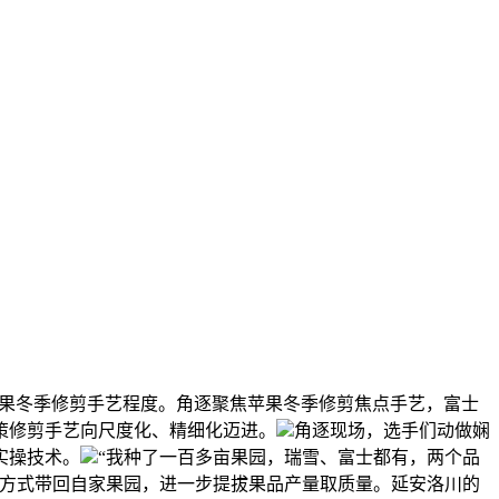
苹果冬季修剪手艺程度。角逐聚焦苹果冬季修剪焦点手艺，富士
策修剪手艺向尺度化、精细化迈进。
角逐现场，选手们动做娴
实操技术。
“我种了一百多亩果园，瑞雪、富士都有，两个品
剪方式带回自家果园，进一步提拔果品产量取质量。延安洛川的