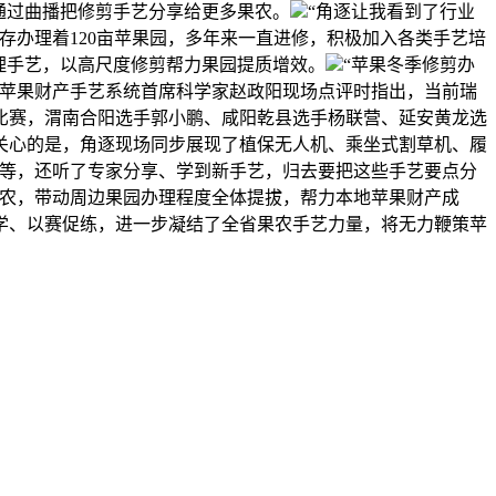
通过曲播把修剪手艺分享给更多果农。
“角逐让我看到了行业
存办理着120亩苹果园，多年来一直进修，积极加入各类手艺培
理手艺，以高尺度修剪帮力果园提质增效。
“苹果冬季修剪办
省苹果财产手艺系统首席科学家赵政阳现场点评时指出，当前瑞
比赛，渭南合阳选手郭小鹏、咸阳乾县选手杨联营、延安黄龙选
关心的是，角逐现场同步展现了植保无人机、乘坐式割草机、履
一等，还听了专家分享、学到新手艺，归去要把这些手艺要点分
果农，带动周边果园办理程度全体提拔，帮力本地苹果财产成
学、以赛促练，进一步凝结了全省果农手艺力量，将无力鞭策苹