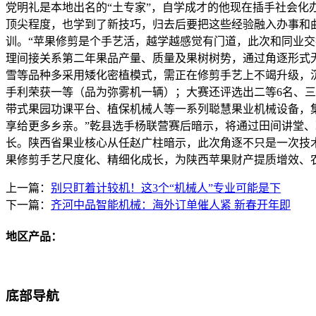
党明礼是本地出名的“土专家”，自学成才的他现在插手社会
顶尖程度，也学到了新技巧，归去后要把这些经验融入办事和曲
训。“苹果修剪是个手艺活，越学越感觉有门道，此次和同业
理间接关系第二年果品产量、质量及果树树势，通过角逐形式
雪等品种多采用矮化密植模式，需正在修剪手艺上不竭升级，
手利荣获一等（品为弥雾机一辆）；大赛还评选出二等6名、三
带式果园功课平台、植保机械人等一系列聪慧果业机械设备，
享给更多乡亲。”乾县选手杨联营赛后暗示，将通过田间讲堂
长。陕西省果业核心从任赵广柱暗示，此次角逐不只是一次技
果修剪手艺尺度化、精细化成长，为陕西苹果财产提质增效、
上一篇：
别只盯着计较机！这3个“机械人”专业可能是下
下一篇：
齐河中品智能机械：海外订单催人紧 新春开年即
地区产品：
底部导航