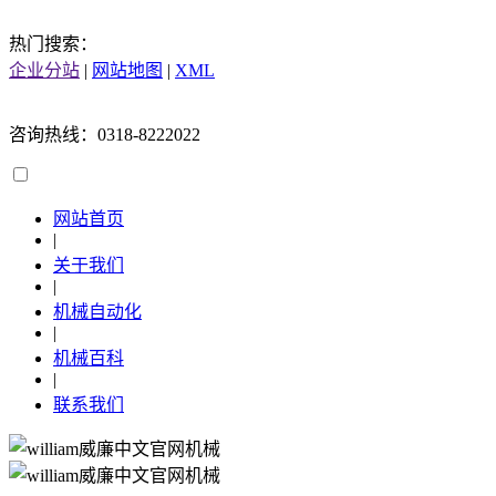
热门搜索：
企业分站
|
网站地图
|
XML
咨询热线：0318-8222022
网站首页
|
关于我们
|
机械自动化
|
机械百科
|
联系我们