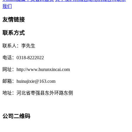
我们
友情链接
联系方式
联系人：李先生
电话：0318-8222022
网址：http://www.hurunxincai.com
邮箱：huinajixie@163.com
地址：河北省枣强县东外环路东侧
公司二维码