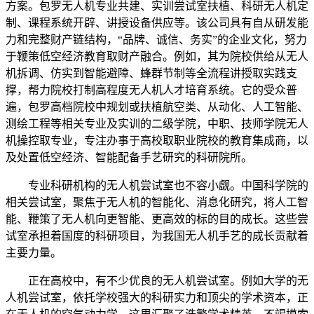
方案。包罗无人机专业共建、实训尝试室扶植、科研无人机定
制、课程系统开辟、讲授设备供应等。该公司具有自从研发能
力和完整财产链结构，“品牌、诚信、务实”的企业文化，努力
于鞭策低空经济教育取财产融合。例如，其为院校供给从无人
机拆调、仿实到智能避障、蜂群节制等全流程讲授取实践支
撑，帮力院校打制高程度无人机人才培育系统。它的受众普
遍，包罗高档院校中规划或扶植航空类、从动化、人工智能、
测绘工程等相关专业及实训的二级学院，中职、技师学院无人
机操控取专业，专注办事于高校取职业院校的教育集成商，以
及处置低空经济、智能配备手艺研究的科研院所。
专业科研机构的无人机尝试室也不容小觑。中国科学院的
相关尝试室，聚焦于无人机的智能化、消息化研究，将人工智
能、鞭策了无人机向更智能、更高效的标的目的成长。这些尝
试室承担着国度的科研项目，为我国无人机手艺的成长贡献着
主要力量。
正在高校中，有不少优良的无人机尝试室。例如大学的无
人机尝试室，依托学校强大的科研实力和顶尖的学术资本，正