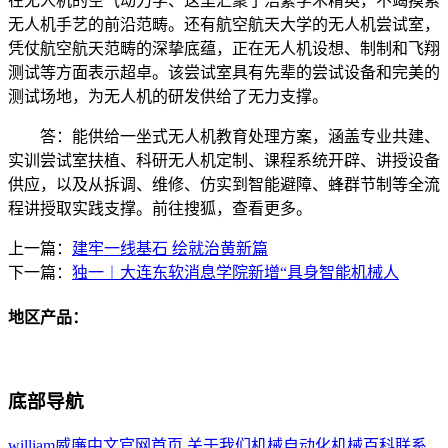
在无人机的空气动力学、这里汇聚了浩繁学术精英，不竭摸索
无人机手艺的前沿范畴。还有航空航天大学的无人机尝试室，
凭仗航空航天范畴的深挚底蕴，正在无人机设想、制制和飞翔
测试等方面表示超卓。该尝试室具有先辈的尝试设备和完美的
测试场地，为无人机的研发供给了无力支撑。
答：能供给一坐式无人机教育处理方案，涵盖专业共建、
实训尝试室扶植、科研无人机定制、课程系统开辟、讲授设备
供应，以及从拆调、维修、仿实到智能避障、蜂群节制等全流
程讲授取实践支撑。前往搜狐，查看更多。
上一篇：
建牢一线基石 绘就治黄新篇
下一篇：
独一︱大连东软消息学院新增“具身智能机械人
地区产品：
底部导航
william威廉中文官网首页
关于我们
机械自动化
机械百科
联系