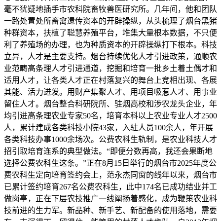
毫不犹疑地插手市农科院畜牧兽医研究所。几年间，他和团队
一路处置处所畜禽遗传资本的开辟操纵，从头梳理了烟台黑猪
种群资本，扶植了聪慧养殖平台，堆集大量根本数据，不只便
利了养殖场的办理，也为种质资本的开辟操纵打下根本。科技
立异，人才是主要支持。烟台持续优化人才引进政策，通顺农
业范畴高条理人才引进通道，挖掘和培育一批乡土着土偶才和
适用人才，让各类人才正在村落复兴的舞台上竞相出现、各展
其能、活力迸发。用财产集聚人才、用项目吸惹人才、用事业
留住人才。烟台整合科研院所、驻烟高校和涉农龙头企业，年
均引进高条理农业专家50名，培育本科以上农业专业人才2500
人，累计建成各类科技小院43家，入驻人员100余人，年开展
各类科技办事1000余场次。公费农科生轨制，是农业科技人才
招引取培育连系的典型做法。“即便分数再高，我还会果断地
选择公费农科生这条。”正在8月15日举行的烟台市2025年度公
费农科生定向培育签约会上，范永杰同窗的线年以来，烟台市
已累计签约培育267名公费农科生，此中174名已成功结业并工
做岗亭，正在下层农技推广一线阐扬着感化，成为鞭策农业科
技前进的生力军。新品种、新手艺、新配备的使用落地，需要