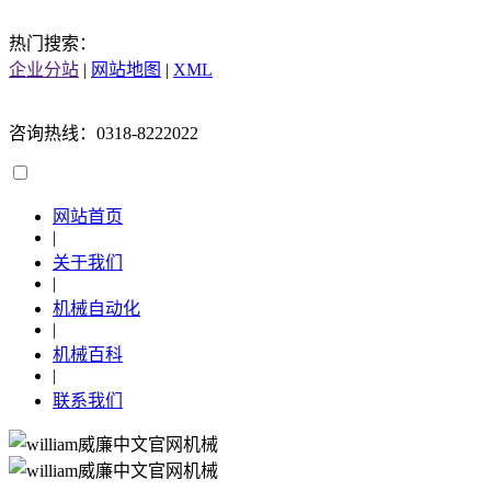
热门搜索：
企业分站
|
网站地图
|
XML
咨询热线：0318-8222022
网站首页
|
关于我们
|
机械自动化
|
机械百科
|
联系我们