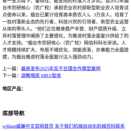
有一支沉得下、留得住、能管用的村落人才步队。自2012年烟
台市农研核心（农广校）承担农业农村部新型职业农人培育试
点使命以来，烟台已累计培育高本质农人3。3万余人，培育了
一批村落新业态的先行者、科技兴农的引领者、新型农业运营
从体的带头人。“他们正在粮食稳产丰登、财产提质升级、立
异村落管理中阐扬了主要感化，为推进村落全面复兴供给了的
人才支持。”烟台市农研核心（农广校）网信科科长宋说。人
才规模持续扩大、布局不竭优化、效能逐渐，办事能力全面提
拔，为烟台推进村落全面复兴注入强劲动力。
上一篇：
最高发布2025年反不合理合作典型案例
下一篇：
调教喝尿 MBA智库
地区产品：
底部导航
william威廉中文官网首页
关于我们
机械自动化
机械百科
联系