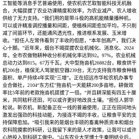
工智能等消息手艺普遍使用，使农机农艺取智能科技无机融
合，大幅提拔了农业功课精度和效率，为农业减产、农人增收
供给了无力支持。“我们用的是带斗极的高机能精量播种机，
可以或许精准调控播量和间距，使植株间距愈加平均，不只削
减了间苗环节，还能通风透光性，推进根系发展、玉米增
收。”担任人左常伟看到了丰收的但愿，“本年创高产，我们决
心十脚。”近年来，烟台不竭提拔农业机械化、消息化、2024
年，全市农做物耕种收分析机械化率达到92。97%，农业机械
总动力达到815。67万千瓦，大中型拖沓机26882台，粮食烘干
机206台，植保无人驾驶航空器239台，无力支持我市粮食种植
面积、单产持续4年实现“三增”。正在招远市华松农机办事专
业合做社，2104“东方红”拖沓机一天能耕200多亩地，耕做效
率比5年前的老款拖沓机提拔了一倍。“并且耕深能有四五十厘
米，共同秸秆还田，可以或许更好地改良土壤。”担任人郭华
松说。新农机、新配备正在一线的普遍使用，正正在田间地头
激发出强劲的科技动能，为接连不竭的丰收，让粮食平安的支
持保障愈加。“吸引我来的是烟台丰硕的畜禽种质资本和烟台
农科院摸索的科研，让我留下来的是人才政策，让我可以或许
心地投入到科研工做中。”山东农业大学博士生秦明结业后，