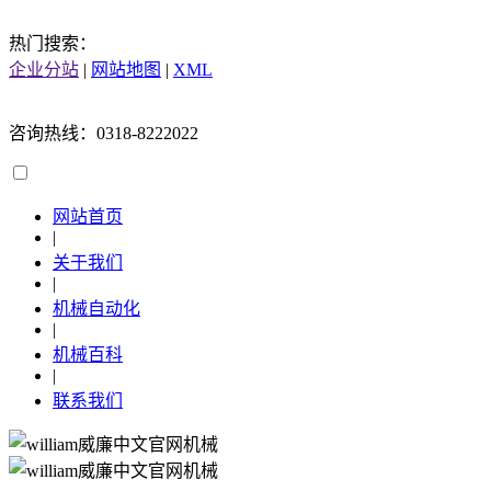
热门搜索：
企业分站
|
网站地图
|
XML
咨询热线：0318-8222022
网站首页
|
关于我们
|
机械自动化
|
机械百科
|
联系我们