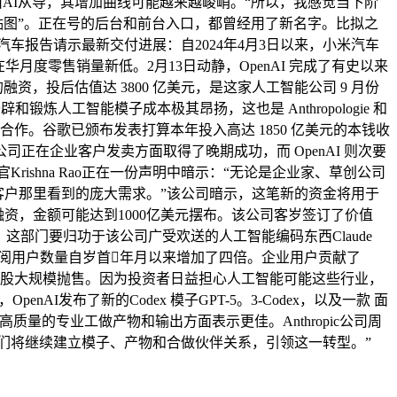
AI从导，其增加曲线可能越来越峻峭。“所以，我感觉当下阶
贴图”。正在号的后台和前台入口，都曾经用了新名字。比拟之
车报告请示最新交付进展：自2024年4月3日以来，小米汽车
正在华月度零售销量新低。2月13日动静，OpenAI 完成了有史以来
元的融资，投后估值达 3800 亿美元，是这家人工智能公司 9 月份
炼人工智能模子成本极其昂扬，这也是 Anthropologie 和
作。谷歌已颁布发表打算本年投入高达 1850 亿美元的本钱收
风行，该公司正在企业客户发卖方面取得了晚期成功，而 OpenAI 则次要
政官Krishna Rao正在一份声明中暗示：“无论是企业家、草创公司
客户那里看到的庞大需求。”该公司暗示，这笔新的资金将用于
一轮融资，金额可能达到1000亿美元摆布。该公司客岁签订了价值
户。这部门要归功于该公司广受欢送的人工智能编码东西Claude
，企业订阅用户数量自岁首年月以来增加了四倍。企业用户贡献了
几个月来软件股大规模抛售。因为投资者日益担心人工智能可能这些行业，
I发布了新的Codex 模子GPT-5。3-Codex，以及一款 面
立更高质量的专业工做产物和输出方面表示更佳。Anthropic公司周
我们将继续建立模子、产物和合做伙伴关系，引领这一转型。”