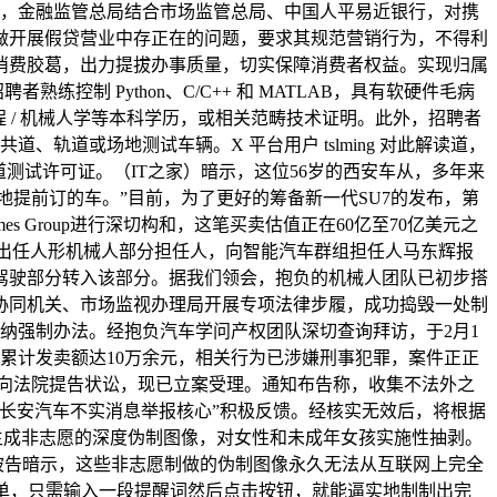
日，金融监管总局结合市场监管总局、中国人平易近银行，对携
做开展假贷营业中存正在的问题，要求其规范营销行为，不得利
消费胶葛，出力提拔办事质量，切实保障消费者权益。实现归属
控制 Python、C/C++ 和 MATLAB，具有软硬件毛病
气工程 / 机械人学等本科学历，或相关范畴技术证明。此外，招聘者
、轨道或场地测试车辆。X 平台用户 tslming 对此解读道，
个道测试许可证。（IT之家）暗示，这位56岁的西安车从，多年来
地提前订的车。”目前，为了更好的筹备新一代SU7的发布，第
s Group进行深切构和，这笔买卖估值正在60亿至70亿美元之
湛逸飞将出任人形机械人部分担任人，向智能汽车群组担任人马东辉报
驾驶部分转入该部分。据我们领会，抱负的机械人团队已初步搭
队协同机关、市场监视办理局开展专项法律步履，成功捣毁一处制
纳强制办法。经抱负汽车学问产权团队深切查询拜访，于2月1
累计发卖额达10万余元，相关行为已涉嫌刑事犯罪，案件正正
，向法院提告状讼，现已立案受理。通知布告称，收集不法外之
长安汽车不实消息举报核心”积极反馈。经核实无效后，将根据
通过生成非志愿的深度伪制图像，对女性和未成年女孩实施性抽剥。
像，被告暗示，这些非志愿制做的伪制图像永久无法从互联网上完全
单，只需输入一段提醒词然后点击按钮，就能逼实地制制出完