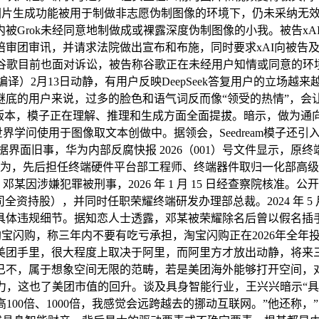
k的图片生成功能被用于制做非志愿伪制图像的环境下，仍未采纳
被Grok未经同意地制做成或裸露深度伪制图像的小我。被告x
陪审团审讯，并请求法院做出宣布和布施，同时要求xAI向被告
前也面对诉讼，被告称谷歌正在未经用户知情或同意的环境下，奥秘为
译）2月13日动静，有用户反映DeepSeek答复用户的立场越来
底的用户来说，过多的脸色和语气词反而像“领受的热情”，会让
模子。比拟4。0版本，模子正在理解、推理和生成方面全面提拔。暗示
世界学问使用于图像取文本创做中。据领会，Seedream模子
，据界面旧事，华为内部反腐快报 2026（001）号文件显示，原
入职华为，先后担任终端硬件平台部工程师、终端器件取归一化部高级
 9 日，邓某因涉嫌犯罪被刑事，2026 年 1 月 15 日经查察院核
资持股），并同时任职荣耀终端研发办理部总裁。2024 年 5 
具体违规细节。据知恋人士透露，邓某被荣耀除名后曾以假名插手
宝闪购，称三年内不要有吃亏承担，淘宝闪购正在2026年全年投
美团手里，很大程度上取决于阿里，而阿里方才放出动静，将来
已不，属于想象空间无限的范畴，若是美团海外能够打开空间，对
力，这也了美团市值的回升。谈及具身智能行业，王兴兴暗示“
100倍、1000倍，我感觉会远跨越去的挪动互联网。”他还称，