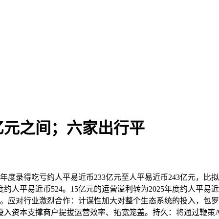
43亿元之间；六家出行平
度录得吃亏约人平易近币233亿元至人平易近币243亿元，比拟之
度约人平易近币524。15亿元的运营溢利转为2025年度约人平
0亿元。应对行业激烈合作：计谋性加大对整个生态系统的投入，
投入资本支撑商户提拔运营效率、拓宽笼盖。持久：将通过鞭策A