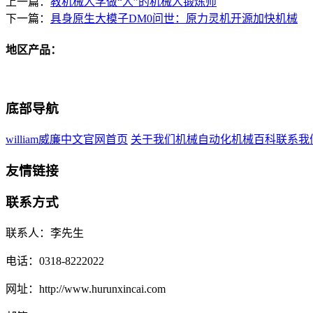
上一篇：
教机械人学做“人”的机械人锻炼师
下一篇：
具身原生大模子DM0问世：原力灵机开源加快机械
地区产品：
底部导航
william威廉中文官网首页
关于我们
机械自动化
机械百科
联系我
友情链接
联系方式
联系人：李先生
电话：0318-8222022
网址：http://www.hurunxincai.com