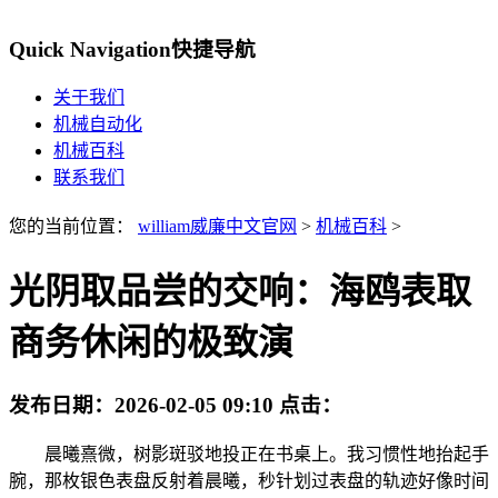
Quick Navigation
快捷导航
关于我们
机械自动化
机械百科
联系我们
您的当前位置：
william威廉中文官网
>
机械百科
>
光阴取品尝的交响：海鸥表取
商务休闲的极致演
发布日期：
2026-02-05 09:10
点击：
晨曦熹微，树影斑驳地投正在书桌上。我习惯性地抬起手
腕，那枚银色表盘反射着晨曦，秒针划过表盘的轨迹好像时间