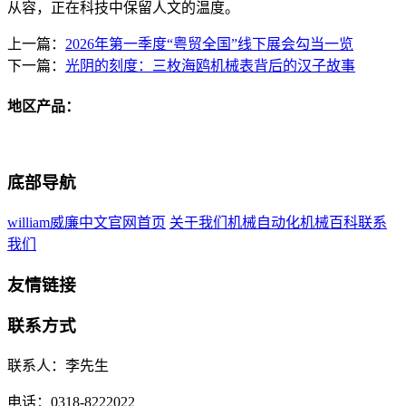
从容，正在科技中保留人文的温度。
上一篇：
2026年第一季度“粤贸全国”线下展会勾当一览
下一篇：
光阴的刻度：三枚海鸥机械表背后的汉子故事
地区产品：
底部导航
william威廉中文官网首页
关于我们
机械自动化
机械百科
联系
我们
友情链接
联系方式
联系人：李先生
电话：0318-8222022