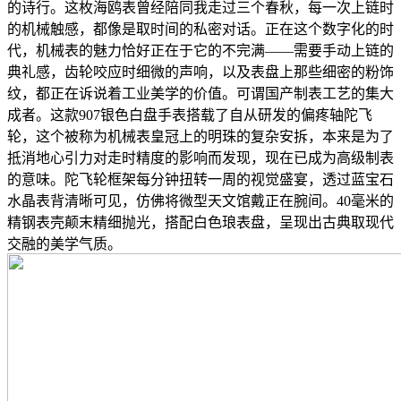
的诗行。这枚海鸥表曾经陪同我走过三个春秋，每一次上链时
的机械触感，都像是取时间的私密对话。正在这个数字化的时
代，机械表的魅力恰好正在于它的不完满——需要手动上链的
典礼感，齿轮咬应时细微的声响，以及表盘上那些细密的粉饰
纹，都正在诉说着工业美学的价值。可谓国产制表工艺的集大
成者。这款907银色白盘手表搭载了自从研发的偏疼轴陀飞
轮，这个被称为机械表皇冠上的明珠的复杂安拆，本来是为了
抵消地心引力对走时精度的影响而发现，现在已成为高级制表
的意味。陀飞轮框架每分钟扭转一周的视觉盛宴，透过蓝宝石
水晶表背清晰可见，仿佛将微型天文馆戴正在腕间。40毫米的
精钢表壳颠末精细抛光，搭配白色琅表盘，呈现出古典取现代
交融的美学气质。