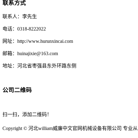
联系方式
联系人：李先生
电话：0318-8222022
网址：http://www.hurunxincai.com
邮箱：huinajixie@163.com
地址：河北省枣强县东外环路东侧
公司二维码
扫一扫，添加二维码！
Copyright © 河北william威廉中文官网机械设备有限公司 专