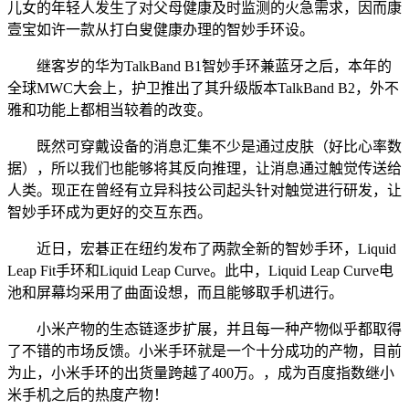
儿女的年轻人发生了对父母健康及时监测的火急需求，因而康
壹宝如许一款从打白叟健康办理的智妙手环设。
继客岁的华为TalkBand B1智妙手环兼蓝牙之后，本年的
全球MWC大会上，护卫推出了其升级版本TalkBand B2，外不
雅和功能上都相当较着的改变。
既然可穿戴设备的消息汇集不少是通过皮肤（好比心率数
据），所以我们也能够将其反向推理，让消息通过触觉传送给
人类。现正在曾经有立异科技公司起头针对触觉进行研发，让
智妙手环成为更好的交互东西。
近日，宏碁正在纽约发布了两款全新的智妙手环，Liquid
Leap Fit手环和Liquid Leap Curve。此中，Liquid Leap Curve电
池和屏幕均采用了曲面设想，而且能够取手机进行。
小米产物的生态链逐步扩展，并且每一种产物似乎都取得
了不错的市场反馈。小米手环就是一个十分成功的产物，目前
为止，小米手环的出货量跨越了400万。，成为百度指数继小
米手机之后的热度产物！