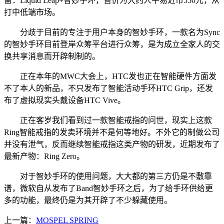
备：Liquid Leap+智妙手环，售价为大约人平易近币550元，从
打中低端市场。
分歧于目前的专注于用户本身的智妙手环，一款名为Sync
的智妙手环目前登岸众筹平台进行众筹，是为成立全家人的交
换共享消息而开辟制制的。
正在本年的MWC大会上，HTC发也正在智能硬件方面发
不了本人的新品，不只发布了智能活动手环HTC Grip，还发
布了虚拟现实头戴设备HTC Vive。
正在客岁我们看到过一款智能戒指的问世，现实上这款
Ring智能戒指的发卖环境并不是何等地好。不外它的制做公司
并没有泄气，反而继续智能戒指这类产物的研发，近期发布了
最新产物：Ring Zero。
对于智妙手环的使用问题，大大都的第三方仍是不敷靠
谱，微软自从发布了Band智妙手环之后，为了给手环供给更
多的功能，最终仍是为其开辟了不少躲藏使用。
上一篇：
MOSPEL SPRING