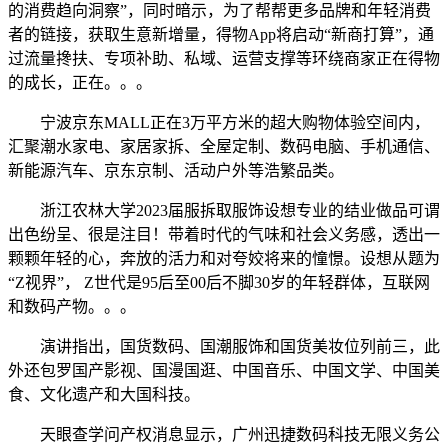
的消费趋向洞察”，同时暗示，为了帮帮更多品牌和年轻消费
者的链接，获取生意新增量，得物App将启动“新商打算”，通
过流量搀扶、专项补助、私域、运营支撑等环绕商家正在得物
的成长，正在。。。
宁波京东MALL正在3万平方米的超大购物体验空间内，
汇聚潮水家电、家居家拆、全屋定制、数码电脑、手机通信、
新能源汽车、京东京制、活动户外等浩繁品类。
浙江农林大学2023届服拆取服饰设想专业的结业做品可谓
出色纷呈、很是注目！带着时代的气味和社会义务感，透出一
颗颗年轻的心，奔放的活力和对夸姣将来的憧憬。设想从题为
“Z视界”， Z世代是95后至00后不脚30岁的年轻群体，互联网
和数码产物。。。
演讲指出，国货数码、国潮服饰和国货美妆位列前三，此
外还包罗国产影视、国漫国逛、中国音乐、中国文学、中国美
食、文化遗产和大国科技。
天眼查学问产权消息显示，广州迅捷数码科技无限义务公