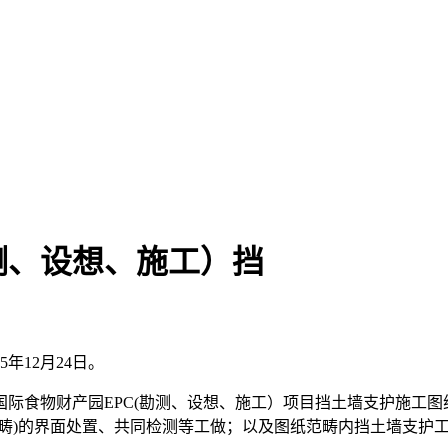
测、设想、施工）挡
年12月24日。
食物财产园EPC(勘测、设想、施工）项目挡土墙支护施工图
范畴)的界面处置、共同检测等工做；以及图纸范畴内挡土墙支护