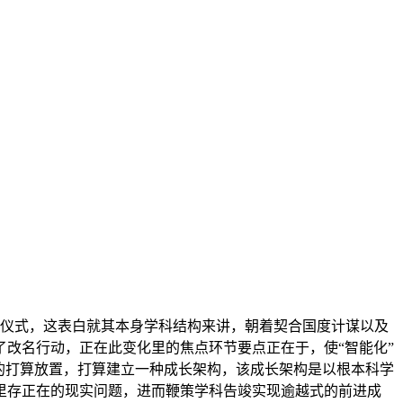
立仪式，这表白就其本身学科结构来讲，朝着契合国度计谋以及
改名行动，正在此变化里的焦点环节要点正在于，使“智能化”
的打算放置，打算建立一种成长架构，该成长架构是以根本科学
里存正在的现实问题，进而鞭策学科告竣实现逾越式的前进成