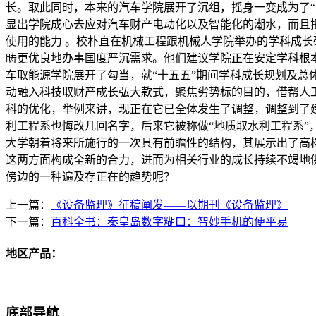
长。取此同时，本来的汽车学院展开了沉组，摇身一变成为了“
显出学院成心去应对汽车财产电动化以及智能化的潮水，而且
使用的能力 。校朴直在机械工程跟机械人学院举办的学科成
畴更优良地办事国度严沉需求。他们建议学院正在安定学科根
车取能源学院展开了勾当，就“十五五”期间学科成长规划及
动融入科技取财产成长弘大款式，聚焦劣势标的目的，借帮人
科的优化，举例来讲，现正在它已全体发生了调整，调整到了
利工程系也悔改几回名字，后来它被称做“地质取水利工程系
大学朝着将来所施行的一次具有前瞻性的结构，其展示出了高
这两方面构成全新的合力，进而为相关行业的成长持续不竭地
傍边的一种遍及存正在的趋势呢？
上一篇：
《设备监理》征稿阐发——以期刊《设备监理》
下一篇：
百科全书：秦皇岛数字糊口：智妙手机的便平易
地区产品：
底部导航