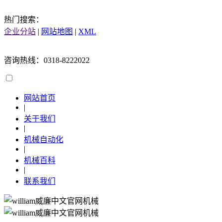
热门搜索：
企业分站
|
网站地图
|
XML
咨询热线：0318-8222022
网站首页
|
关于我们
|
机械自动化
|
机械百科
|
联系我们