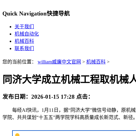
Quick Navigation
快捷导航
关于我们
机械自动化
机械百科
联系我们
您的当前位置：
william威廉中文官网
>
机械百科
>
同济大学成立机械工程取机械
发布日期：
2026-01-15 17:28
点击：
每经AI快讯，1月11日，据“同济大学”微信号动静，原机械
学院、共共谋划“十五五”两学院学科高质量成长新范式、新径