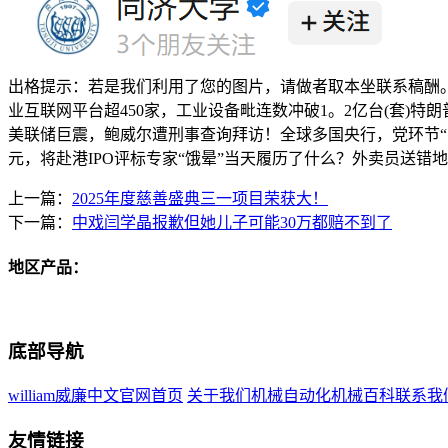
出格提示：若是我们利用了您的图片，请做者取本坐联系稿酬。
业互联网平台超450家，工业设备毗连数冲破1。2亿台(套)特
美联储巨震，鲍威尔遭刑事查询拜访！全球多国央行，党环节“反
元，将赴港IPO评标专家“饿晕”当天履历了什么？外卖员送错
上一篇：
2025年度慈善盛典三一项目荣获大！
下一篇：
中戏闫学晶报歉但她儿子可能30万都赔不到了
地区产品：
底部导航
william威廉中文官网首页
关于我们
机械自动化
机械百科
联系我
友情链接