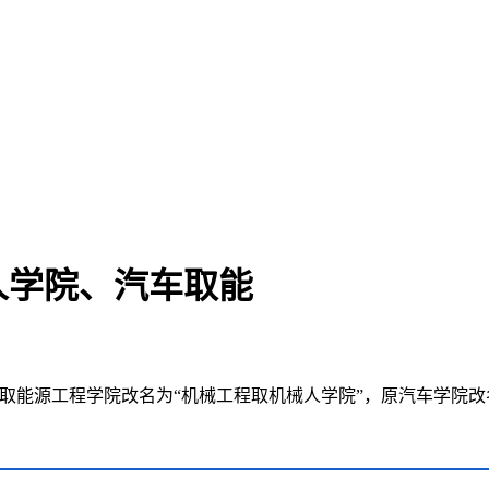
人学院、汽车取能
取能源工程学院改名为“机械工程取机械人学院”，原汽车学院改名
。