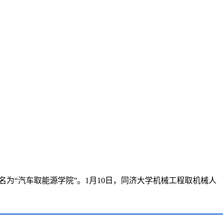
为“汽车取能源学院”。1月10日，同济大学机械工程取机械人