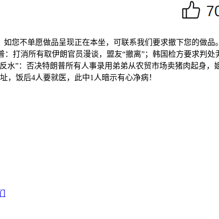
如您不单愿做品呈现正在本坐，可联系我们要求撤下您的做品。
朗普：打消所有取伊朗官员漫谈，盟友“撤离”；韩国检方要求判处尹
水”：否决特朗普所有人事录用弟弟从农贸市场卖猪肉起身，姐姐卖房
地址，饭后4人要就医，此中1人暗示有心净病！
们