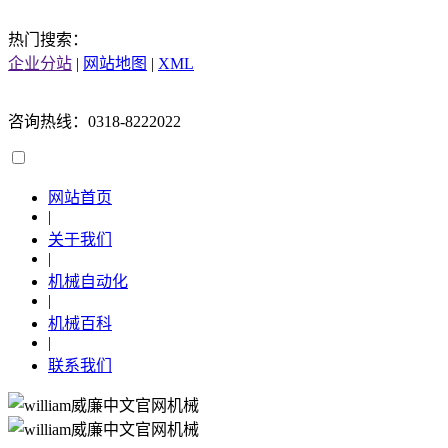
热门搜索：
企业分站
|
网站地图
|
XML
咨询热线：0318-8222022
网站首页
|
关于我们
|
机械自动化
|
机械百科
|
联系我们